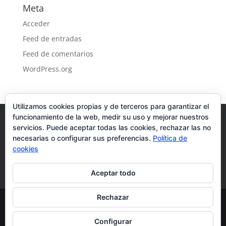
Meta
Acceder
Feed de entradas
Feed de comentarios
WordPress.org
Utilizamos cookies propias y de terceros para garantizar el
funcionamiento de la web, medir su uso y mejorar nuestros
Amieva
Cabrales
Cabranes
Camaleno
servicios. Puede aceptar todas las cookies, rechazar las no
Cangas
Caravia
Colunga
Cillorigo
necesarias o configurar sus preferencias.
Política de
Llanes
Nava
Onís
Parres
Penam Alta
cookies
Penam Baja
Penarrubia
Piloña
Ponga
Potes
Ribadedeva
Ribadesella
Aceptar todo
Sajambre
Tresviso
Valdeón
Villaviciosa
Rechazar
Crónica Circular de Los Picos de Europa |
Configurar