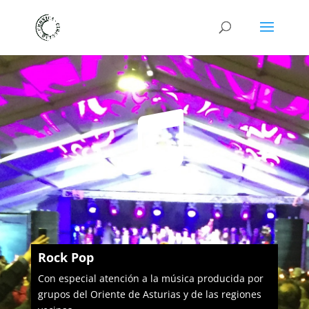

Rock Pop
Con especial atención a la música producida por
grupos del Oriente de Asturias y de las regiones